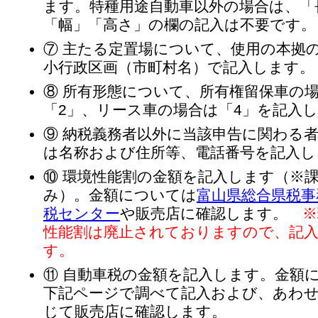
ます。特種用途自動車以外の場合は、「
「幅」「高さ」の欄の記入は不要です。
⑦ 主たる定置場について、使用の本拠
小行政区画（市町村名）で記入します。
⑧ 所有形態について、所有権留保車の
「2」、リース車の場合は「4」を記入
⑨ 納税義務者以外に当該申告に関わる
は名称および住所等、電話番号を記入し
⑩ 環境性能割の金額を記入します（※
み）。金額については
富山県総合県税事
税センター
や販売店に確認します。
※
性能割は廃止されておりますので、記
す。
⑪ 自動車税の金額を記入します。金額
下記ページで調べて記入および、あわ
じて販売店に確認します。