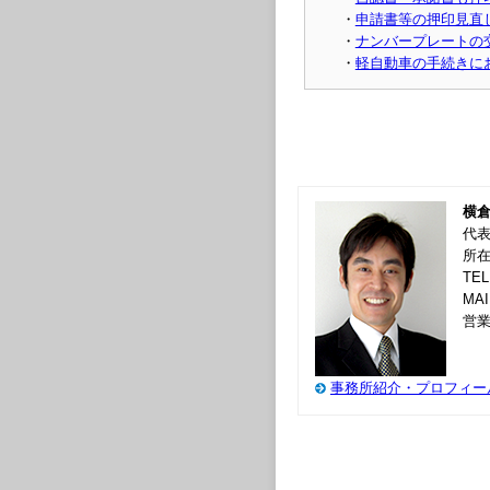
・
申請書等の押印見直
・
ナンバープレートの
・
軽自動車の手続きに
横
代
所在
TEL
MA
営業
事務所紹介・プロフィー