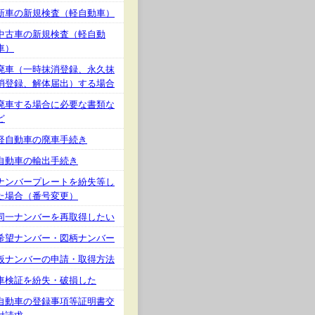
新車の新規検査（軽自動車）
中古車の新規検査（軽自動
車）
廃車（一時抹消登録、永久抹
消登録、解体届出）する場合
廃車する場合に必要な書類な
ど
軽自動車の廃車手続き
自動車の輸出手続き
ナンバープレートを紛失等し
た場合（番号変更）
同一ナンバーを再取得したい
希望ナンバー・図柄ナンバー
仮ナンバーの申請・取得方法
車検証を紛失・破損した
自動車の登録事項等証明書交