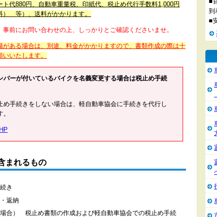
■
ト代880円、自動車重量税、印紙代、税止め代行手数料1,000円
到
料） 等）、送料がかかります。
■
、事前にお問い合わせの上、しっかりとご確認くださいませ。
備がある場合は、別途、料金がかかりますので、書類作成の際は十
願いいたします。
ンバーが付いているバイクを名義変更する場合は税止め手続
止め手続きをしない場合は、軽自動車協会に手続きを代行し
す。
HP
含まれるもの
続き
・返納
場合） 税止め書類の作成および軽自動車協会での税止め手続