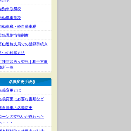
付請求
自動車取得税
自動車重量税
自動車税・軽自動車税
登録識別情報制度
富山運輸支局での登録手続き
３つの封印方法
丁種封印再々委託｜相手方事
務所一覧
名義変更手続き
名義変更とは
名義変更に必要な書類など
軽自動車の名義変更
ローンの支払いが終わった
ら・・・