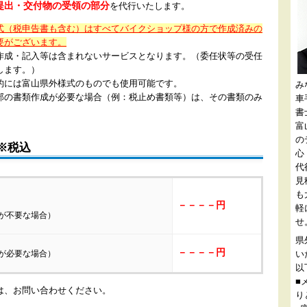
提出・交付物の受領の部分
を代行いたします。
式（税申告書も含む）はすべてバイクショップ様の方で作成済みの
要がございます。
作成・記入等は含まれないサービスとなります。（委任状等の受任
します。）
的には富山県外様式のものでも使用可能です。
み
部の書類作成が必要な場合（例：税止め書類等）は、その書類のみ
車
書
富
の
※税込
心
代
見
も
－－－－円
軽
が不要な場合）
せ
県
－－－－円
い
が必要な場合）
以
■
は、お問い合わせください。
り