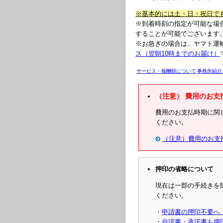
※基本的には土・日・祝日で
※到着時刻の指定が可能な場
することが可能でございます
※お急ぎの場合は、ヤマト運
ス（翌朝10時までのお届け）
サービス・報酬額について
事務所紹介
（注意） 費用のお支
費用のお支払時期に関
ください。
（注意）費用のお支
押印の省略について
現在は一部の手続きを
ください。
・
申請書の押印不要へ
・
自認書・承諾書も押