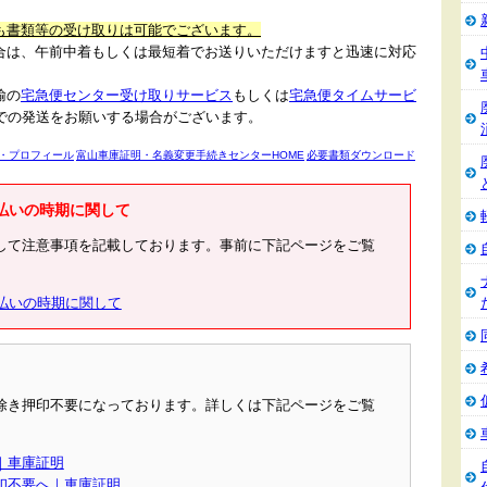
も書類等の受け取りは可能でございます。
合は、午前中着もしくは最短着でお送りいただけますと迅速に対応
。
輸の
宅急便センター受け取りサービス
もしくは
宅急便タイムサービ
での発送をお願いする場合がございます。
・プロフィール
富山車庫証明・名義変更手続きセンターHOME
必要書類ダウンロード
払いの時期に関して
して注意事項を記載しております。事前に下記ページをご覧
払いの時期に関して
除き押印不要になっております。詳しくは下記ページをご覧
｜車庫証明
印不要へ｜車庫証明