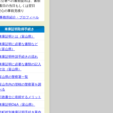
官公署への書類提出は、書類
着日の当日もしくは翌日
安心の事前見積り
事務所紹介・プロフィール
車庫証明取得手続き
車庫証明とは（富山県）
車庫証明に必要な書類など
（富山県）
車庫証明申請手続きの流れ
車庫証明に必要な書類の記入
方法（富山県）
富山県の警察署一覧
富山市内の管轄の警察署を調
べる
行政書士に依頼するメリット
車庫証明Q&A（富山県）
市町村別車庫証明手続き案内