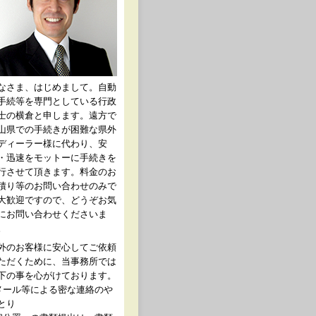
なさま、はじめまして。自動
手続等を専門としている行政
士の横倉と申します。遠方で
山県での手続きが困難な県外
ディーラー様に代わり、安
・迅速をモットーに手続きを
行させて頂きます。料金のお
積り等のお問い合わせのみで
大歓迎ですので、どうぞお気
にお問い合わせくださいま
。
外のお客様に安心してご依頼
ただくために、当事務所では
下の事を心がけております。
メール等による密な連絡のや
とり