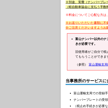
※別途、実費（ナンバープレー
（軽自動車協会に支払う手数
※料金についてご心配な方は
※お送りいただいた書類に不
分ご注意くださいますようお
富山ナンバー以外のナ
きが必要です。
旧使用者がご自分で税
てもらうことができま
（参照）
富山運輸支局
当事務所のサービスに
富山運輸支局での登録手
ナンバープレートの受領
（税止め手続きが必要な