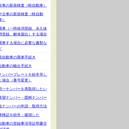
新車の新規検査（軽自動車）
中古車の新規検査（軽自動
車）
廃車（一時抹消登録、永久抹
消登録、解体届出）する場合
廃車する場合に必要な書類な
ど
軽自動車の廃車手続き
自動車の輸出手続き
ナンバープレートを紛失等し
た場合（番号変更）
同一ナンバーを再取得したい
希望ナンバー・図柄ナンバー
仮ナンバーの申請・取得方法
車検証を紛失・破損した
自動車の登録事項等証明書交