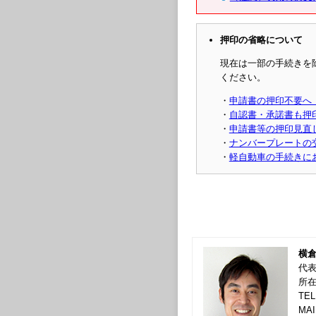
押印の省略について
現在は一部の手続きを
ください。
・
申請書の押印不要へ
・
自認書・承諾書も押
・
申請書等の押印見直
・
ナンバープレートの
・
軽自動車の手続きに
横
代
所在
TEL
MA