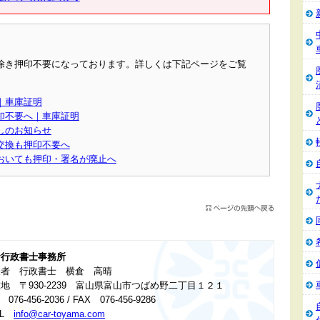
除き押印不要になっております。詳しくは下記ページをご覧
｜車庫証明
印不要へ｜車庫証明
しのお知らせ
交換も押印不要へ
おいても押印・署名が廃止へ
倉行政書士事務所
表者 行政書士 横倉 高晴
地 〒930-2239 富山県富山市つばめ野二丁目１２１
 076-456-2036 / FAX 076-456-9286
IL
info@car-toyama.com