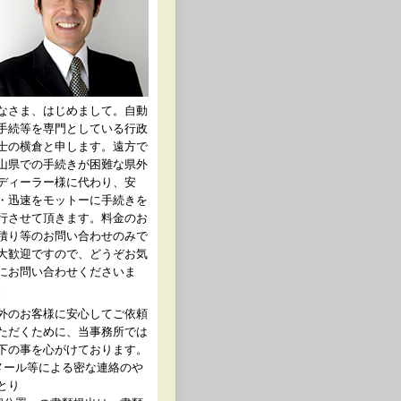
なさま、はじめまして。自動
手続等を専門としている行政
士の横倉と申します。遠方で
山県での手続きが困難な県外
ディーラー様に代わり、安
・迅速をモットーに手続きを
行させて頂きます。料金のお
積り等のお問い合わせのみで
大歓迎ですので、どうぞお気
にお問い合わせくださいま
。
外のお客様に安心してご依頼
ただくために、当事務所では
下の事を心がけております。
メール等による密な連絡のや
とり