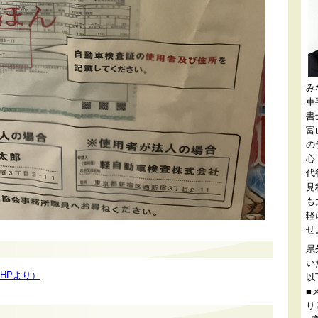
み
車
書
富
の
心
代
見
も
軽
せ
県
い
HPより）
以
■
り