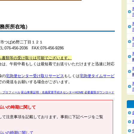
事務所所在地）
県富山市つばめ野二丁目１２１
-456-2036 FAX:076-456-9286
も書類等の受け取りは可能でございます。
合は、午前中着もしくは最短着でお送りいただけますと迅速に対応
。
輸の
宅急便センター受け取りサービス
もしくは
宅急便タイムサービ
での発送をお願いする場合がございます。
・プロフィール
富山車庫証明・名義変更手続きセンターHOME
必要書類ダウンロード
払いの時期に関して
して注意事項を記載しております。事前に下記ページをご覧
払いの時期に関して