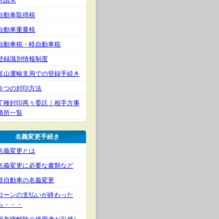
付請求
自動車取得税
自動車重量税
自動車税・軽自動車税
登録識別情報制度
富山運輸支局での登録手続き
３つの封印方法
丁種封印再々委託｜相手方事
務所一覧
名義変更手続き
名義変更とは
名義変更に必要な書類など
軽自動車の名義変更
ローンの支払いが終わった
ら・・・