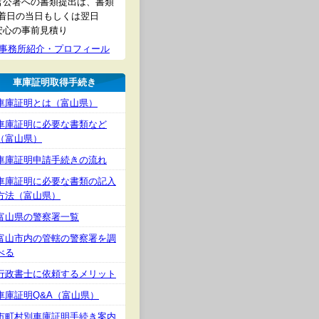
官公署への書類提出は、書類
着日の当日もしくは翌日
安心の事前見積り
事務所紹介・プロフィール
車庫証明取得手続き
車庫証明とは（富山県）
車庫証明に必要な書類など
（富山県）
車庫証明申請手続きの流れ
車庫証明に必要な書類の記入
方法（富山県）
富山県の警察署一覧
富山市内の管轄の警察署を調
べる
行政書士に依頼するメリット
車庫証明Q&A（富山県）
市町村別車庫証明手続き案内