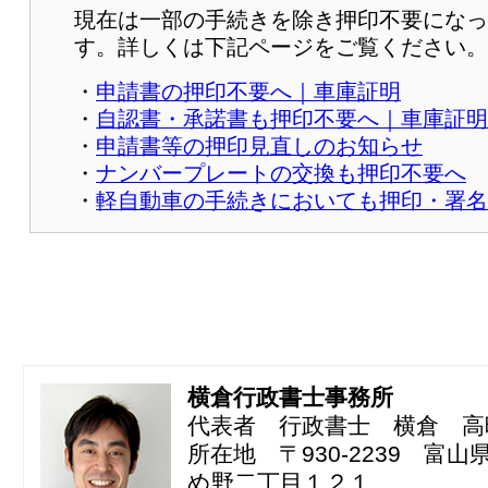
現在は一部の手続きを除き押印不要になっ
す。詳しくは下記ページをご覧ください。
・
申請書の押印不要へ｜車庫証明
・
自認書・承諾書も押印不要へ｜車庫証明
・
申請書等の押印見直しのお知らせ
・
ナンバープレートの交換も押印不要へ
・
軽自動車の手続きにおいても押印・署名
横倉行政書士事務所
代表者 行政書士 横倉 高
所在地 〒930-2239 富
め野二丁目１２１