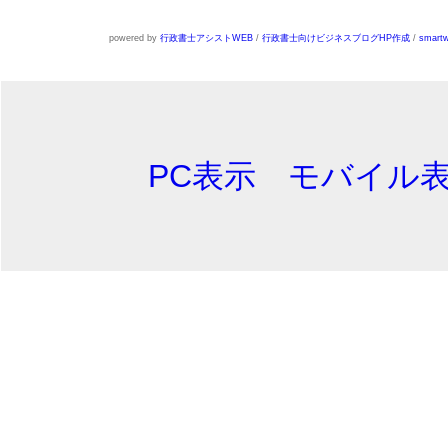
powered by
行政書士アシストWEB
/
行政書士向けビジネスブログHP作成
/
smartw
PC表示
モバイル