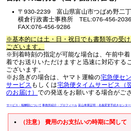
〒930-2239 富山県富山市つばめ野二
横倉行政書士事務所 TEL:076-456-20
FAX:076-456-9286
※基本的には土・日・祝日でも書類等の受け
ございます。
※到着時刻の指定が可能な場合は、午前中着
着でお送りいただけますと迅速に対応する
ございます。
※お急ぎの場合は、ヤマト運輸の
宅急便セ
サービス
もしくは
宅急便タイムサービス（翌
のお届け）
での発送をお願いする場合がご
サービス・報酬額について
事務所紹介・プロフィール
富山車庫証明・名義変更手続きセンター
（注意） 費用のお支払いの時期に関して