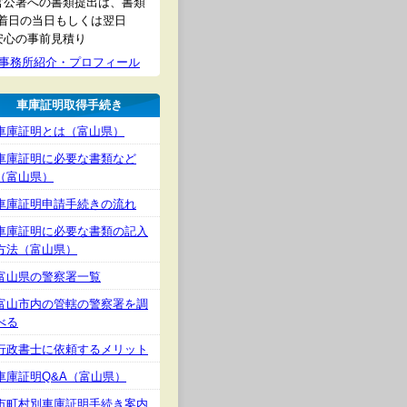
官公署への書類提出は、書類
着日の当日もしくは翌日
安心の事前見積り
事務所紹介・プロフィール
車庫証明取得手続き
車庫証明とは（富山県）
車庫証明に必要な書類など
（富山県）
車庫証明申請手続きの流れ
車庫証明に必要な書類の記入
方法（富山県）
富山県の警察署一覧
富山市内の管轄の警察署を調
べる
行政書士に依頼するメリット
車庫証明Q&A（富山県）
市町村別車庫証明手続き案内