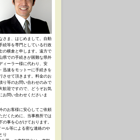
なさま、はじめまして。自動
手続等を専門としている行政
士の横倉と申します。遠方で
山県での手続きが困難な県外
ディーラー様に代わり、安
・迅速をモットーに手続きを
行させて頂きます。料金のお
積り等のお問い合わせのみで
大歓迎ですので、どうぞお気
にお問い合わせくださいま
。
外のお客様に安心してご依頼
ただくために、当事務所では
下の事を心がけております。
メール等による密な連絡のや
とり