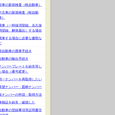
新車の新規検査（軽自動車）
中古車の新規検査（軽自動
車）
廃車（一時抹消登録、永久抹
消登録、解体届出）する場合
廃車する場合に必要な書類な
ど
軽自動車の廃車手続き
自動車の輸出手続き
ナンバープレートを紛失等し
た場合（番号変更）
同一ナンバーを再取得したい
希望ナンバー・図柄ナンバー
仮ナンバーの申請・取得方法
車検証を紛失・破損した
自動車の登録事項等証明書交