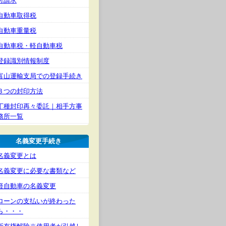
付請求
自動車取得税
自動車重量税
自動車税・軽自動車税
登録識別情報制度
富山運輸支局での登録手続き
３つの封印方法
丁種封印再々委託｜相手方事
務所一覧
名義変更手続き
名義変更とは
名義変更に必要な書類など
軽自動車の名義変更
ローンの支払いが終わった
ら・・・