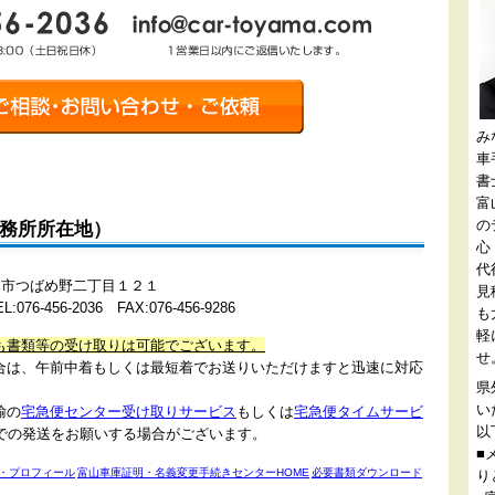
み
車
書
富
の
事務所所在地）
心
代
県富山市つばめ野二丁目１２１
見
-456-2036 FAX:076-456-9286
も
軽
も書類等の受け取りは可能でございます。
せ
合は、午前中着もしくは最短着でお送りいただけますと迅速に対応
県
。
い
輸の
宅急便センター受け取りサービス
もしくは
宅急便タイムサービ
以
での発送をお願いする場合がございます。
■
・プロフィール
富山車庫証明・名義変更手続きセンターHOME
必要書類ダウンロード
り