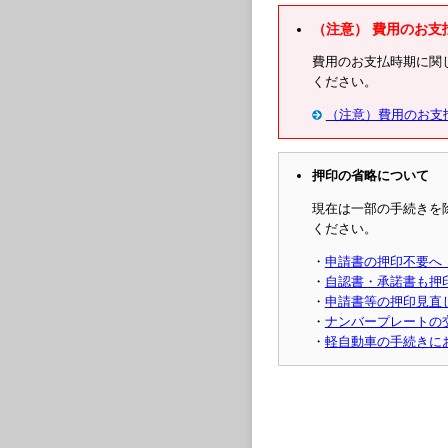
（注意） 費用のお支
費用のお支払時期に関
ください。
（注意）費用のお支
押印の省略について
現在は一部の手続きを
ください。
・
申請書の押印不要へ
・
自認書・承諾書も押
・
申請書等の押印見直
・
ナンバープレートの
・
軽自動車の手続きに