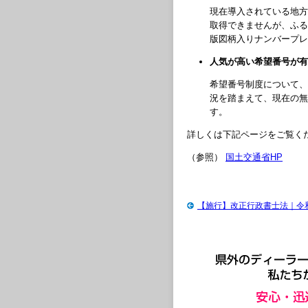
現在導入されている地方
取得できませんが、ふる
版図柄入りナンバープレ
人気が高い希望番号が有
希望番号制度について、
況を踏まえて、現在の無
す。
詳しくは下記ページをご覧く
（参照）
国土交通省HP
【施行】改正行政書士法｜令和